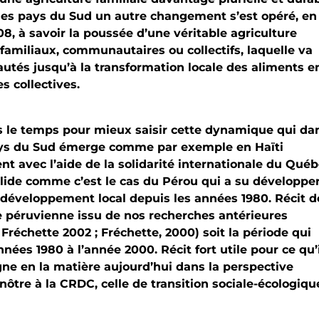
s les pays du Sud un autre changement s’est opéré, en
8, à savoir la poussée d’une véritable agriculture
amiliaux, communautaires ou collectifs, laquelle va
és jusqu’à la transformation locale des aliments e
s collectives.
 le temps pour mieux saisir cette dynamique qui da
ays du Sud émerge comme par exemple en Haïti
t avec l’aide de la solidarité internationale du Qué
lide comme c’est le cas du Pérou qui a su développe
développement local depuis les années 1980. Récit d
e péruvienne issu de nos recherches antérieures
 Fréchette 2002 ; Fréchette, 2000) soit la période qui
nées 1980 à l’année 2000. Récit fort utile pour ce qu’
ne en la matière aujourd’hui dans la perspective
nôtre à la CRDC, celle de transition sociale-écologiqu