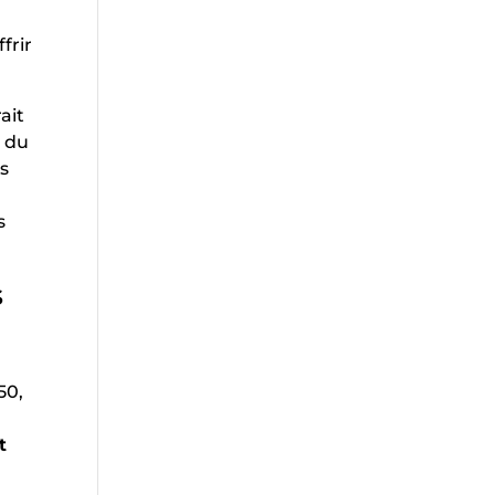
frir
ait
e du
is
s
s
50,
t