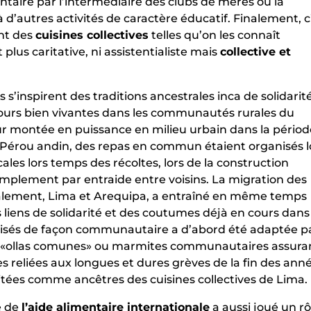
ntaire par l’intermédiaire des clubs de mères où la
 d’autres activités de caractère éducatif. Finalement, c
ent des
cuisines collectives
telles qu’on les connaît
 plus caritative, ni assistentialiste mais
collective et
ves s’inspirent des traditions ancestrales inca de solidarit
jours bien vivantes dans les communautés rurales du
eur montée en puissance en milieu urbain dans la pério
 Pérou andin, des repas en commun étaient organisés l
es lors temps des récoltes, lors de la construction
 simplement par entraide entre voisins. La migration des
ipalement, Lima et Arequipa, a entraîné en même temps
liens de solidarité et des coutumes déjà en cours dans
anisés de façon communautaire a d’abord été adaptée p
les «ollas comunes» ou marmites communautaires assura
s reliées aux longues et dures grèves de la fin des ann
 citées comme ancêtres des cuisines collectives de Lima.
ce de
l’aide alimentaire internationale
a aussi joué un rô