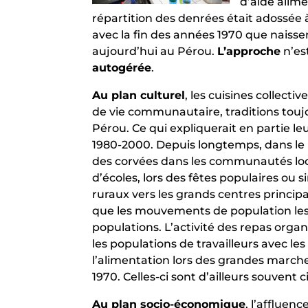
d’aide alime
répartition des denrées était adossée à
avec la fin des années 1970 que naiss
aujourd’hui au Pérou.
L’approche
n’est
autogérée
.
Au plan culturel
, les cuisines collecti
de vie communautaire, traditions tou
Pérou. Ce qui expliquerait en partie l
1980-2000. Depuis longtemps, dans le
des corvées dans les communautés local
d’écoles, lors des fêtes populaires ou
ruraux vers les grands centres princ
que les mouvements de population les 
populations. L’activité des repas org
les populations de travailleurs avec 
l’alimentation lors des grandes marche
1970. Celles-ci sont d’ailleurs souvent
Au plan socio-économique
, l’affluen