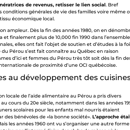
nératrices de revenus, retisser le lien social
. Bref
s conditions générales de vie des familles voire même of
tissu économique local.
on ampleur. Dès la fin des années 1980, on en dénombr
ma et finalement plus de 10,000 fin 1990 dans l’ensembl
es, elles ont fait l’objet de soutien et d’études à la fo
e du Pérou s’est fait connaître au Québec en raison
es d’ici et femmes du Pérou très tôt soit dès la fin de
nternationale de proximité d’une OCI québécoise.
les au développement des cuisine
on locale de l’aide alimentaire au Pérou a pris divers
t au cours du 20e siècle, notamment dans les années 19
ners scolaires pour les enfants mal nourris étaient
ar des bénévoles de «la bonne société».
L’approche étai
Mais les années 1960 ont vu s’organiser une autre forme