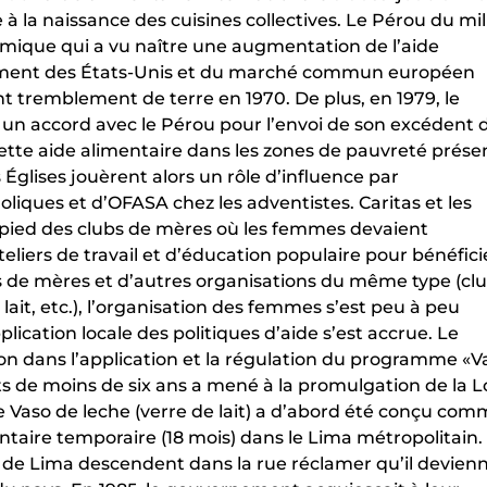
e à la naissance des cuisines collectives. Le Pérou du mi
omique qui a vu naître une augmentation de l’aide
ement des États-Unis et du marché commun européen
 tremblement de terre en 1970. De plus, en 1979, le
un accord avec le Pérou pour l’envoi de son excédent 
 cette aide alimentaire dans les zones de pauvreté prése
 Églises jouèrent alors un rôle d’influence par
holiques et d’OFASA chez les adventistes. Caritas et les
r pied des clubs de mères où les femmes devaient
iers de travail et d’éducation populaire pour bénéfici
ubs de mères et d’autres organisations du même type (cl
lait, etc.), l’organisation des femmes s’est peu à peu
lication locale des politiques d’aide s’est accrue. Le
on dans l’application et la régulation du programme «V
nts de moins de six ans a mené à la promulgation de la L
e Vaso de leche (verre de lait) a d’abord été conçu co
aire temporaire (18 mois) dans le Lima métropolitain.
 de Lima descendent dans la rue réclamer qu’il devien