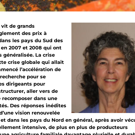
 vit de grands
glement des prix à
t dans les pays du Sud des
m en 2007 et 2008 qui ont
s généralisée. La crise
te crise globale qui allait
mmencé l’accélération de
 recherche pour se
es dirigeants pour
tructurer, aller vers de
se recomposer dans une
és. Des réponses inédites
d’une vision renouvelée
c et dans les pays du Nord en général, après avoir véc
iellement intensive, de plus en plus de producteurs
 une agriculture familiale davantage plurielle et dura