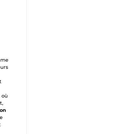
orme
eurs
t
u où
t,
ion
ne
t