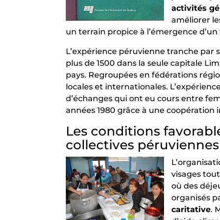
activités gé
améliorer le
un terrain propice à l’émergence d’un 
L’expérience péruvienne tranche par s
plus de 1500 dans la seule capitale Li
pays. Regroupées en fédérations régional
locales et internationales. L’expérienc
d’échanges qui ont eu cours entre femm
années 1980 grâce à une coopération i
Les conditions favorab
collectives péruviennes
L’organisati
visages tou
où des déjeu
organisés p
caritative
. 