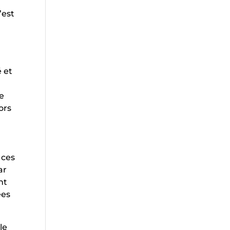
’est
é et
de
ors
 ces
ar
nt
ées
le