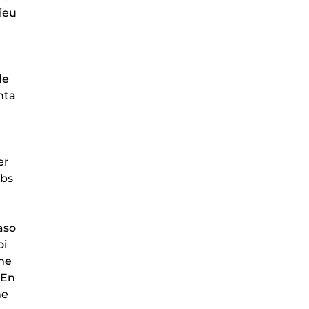
lieu
de
nta
er
ubs
aso
oi
mme
 En
ne