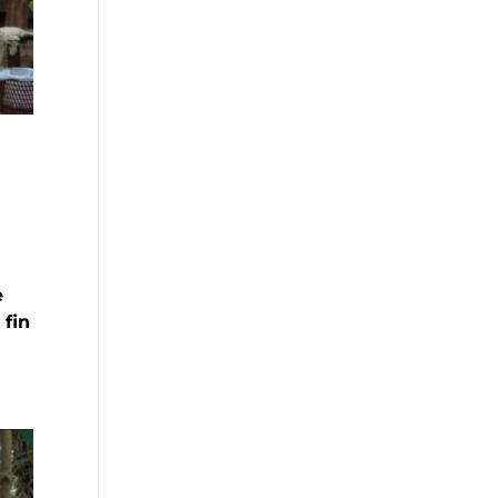
e
 fin