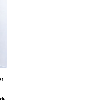
er
 du